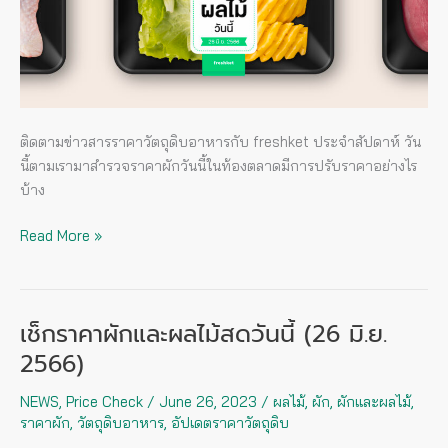
มิ.ย.
2566)
ติดตามข่าวสารราคาวัตถุดิบอาหารกับ freshket ประจำสัปดาห์ วัน
นี้ตามเรามาสำรวจราคาผักวันนี้ในท้องตลาดมีการปรับราคาอย่างไร
บ้าง
Read More »
เช็กราคาผักและผลไม้สดวันนี้ (26 มิ.ย.
เช็
กรา
2566)
คา
NEWS
,
Price Check
/
June 26, 2023
/
ผลไม้
,
ผัก
,
ผักและผลไม้
,
ผัก
ราคาผัก
,
วัตถุดิบอาหาร
,
อัปเดตราคาวัตถุดิบ
และ