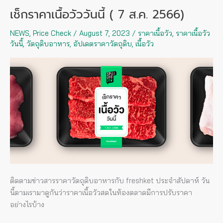
เช็กราคาเนื้อวัววันนี้ ( 7 ส.ค. 2566)
เช็
กรา
NEWS
,
Price Check
/
August 7, 2023
/
ราคาเนื้อวัว
,
ราคาเนื้อวัว
คา
วันนี้
,
วัตถุดิบอาหาร
,
อัปเดตราคาวัตถุดิบ
,
เนื้อวัว
เนื้อ
วัว
วัน
นี้
(
7
ส.ค.
2566)
ติดตามข่าวสารราคาวัตถุดิบอาหารกับ freshket ประจำสัปดาห์ วัน
นี้ตามเรามาดูกันว่าราคาเนื้อวัวสดในท้องตลาดมีการปรับราคา
อย่างไรบ้าง