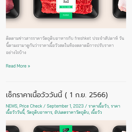
ก.ย.
2566)
ติดตามข่าวสารราคาวัตถุดิบอาหารกับ freshket ประจำสัปดาห์ วัน
นี้ตามเรามาดูกันว่าราคาเนื้อวัวสดในท้องตลาดมีการปรับราคา
อย่างไรบ้าง
Read More »
เช็กราคาเนื้อวัววันนี้ ( 1 ก.ย. 2566)
เช็
กรา
NEWS
,
Price Check
/
September 1, 2023
/
ราคาเนื้อวัว
,
ราคา
คา
เนื้อวัววันนี้
,
วัตถุดิบอาหาร
,
อัปเดตราคาวัตถุดิบ
,
เนื้อวัว
เนื้อ
วัว
วัน