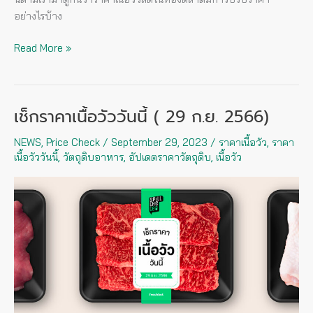
อย่างไรบ้าง
Read More »
เช็กราคาเนื้อวัววันนี้ ( 29 ก.ย. 2566)
เช็
กรา
NEWS
,
Price Check
/
September 29, 2023
/
ราคาเนื้อวัว
,
ราคา
คา
เนื้อวัววันนี้
,
วัตถุดิบอาหาร
,
อัปเดตราคาวัตถุดิบ
,
เนื้อวัว
เนื้อ
วัว
วัน
นี้
(
29
ก.ย.
2566)