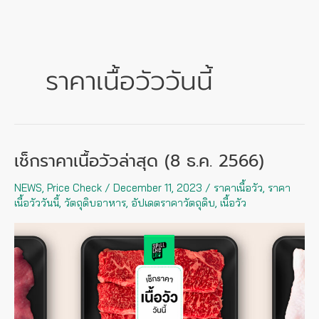
Skip
to
content
ราคาเนื้อวัววันนี้
เช็กราคาเนื้อวัวล่าสุด (8 ธ.ค. 2566)
เช็
กรา
NEWS
,
Price Check
/
December 11, 2023
/
ราคาเนื้อวัว
,
ราคา
คา
เนื้อวัววันนี้
,
วัตถุดิบอาหาร
,
อัปเดตราคาวัตถุดิบ
,
เนื้อวัว
เนื้อ
วัว
ล่าสุด
(8
ธ.ค.
2566)