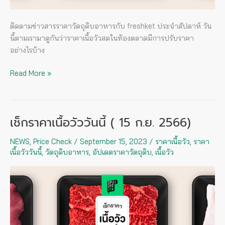
ติดตามข่าวสารราคาวัตถุดิบอาหารกับ freshket ประจำสัปดาห์ วัน
นี้ตามเรามาดูกันว่าราคาเนื้อวัวสดในท้องตลาดมีการปรับราคา
อย่างไรบ้าง
Read More »
เช็กราคาเนื้อวัววันนี้ ( 15 ก.ย. 2566)
เช็
กรา
NEWS
,
Price Check
/
September 15, 2023
/
ราคาเนื้อวัว
,
ราคา
คา
เนื้อวัววันนี้
,
วัตถุดิบอาหาร
,
อัปเดตราคาวัตถุดิบ
,
เนื้อวัว
เนื้อ
วัว
วัน
นี้
(
15