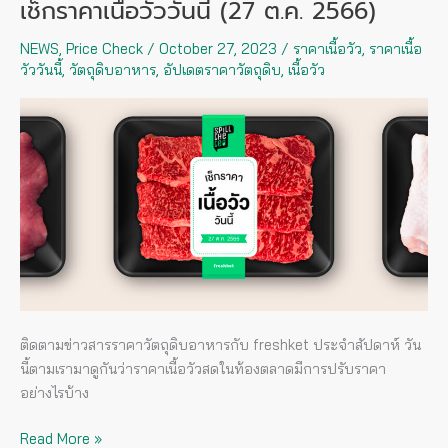
เช็กราคาเนื้อวัววันนี้ (27 ต.ค. 2566)
เช็
กรา
NEWS
,
Price Check
/
October 27, 2023
/
ราคาเนื้อวัว
,
ราคาเนื้อ
คา
วัววันนี้
,
วัตถุดิบอาหาร
,
อัปเดตราคาวัตถุดิบ
,
เนื้อวัว
เนื้อ
วัว
วัน
นี้
(27
ต.ค.
2566)
ติดตามข่าวสารราคาวัตถุดิบอาหารกับ freshket ประจำสัปดาห์ วัน
นี้ตามเรามาดูกันว่าราคาเนื้อวัวสดในท้องตลาดมีการปรับราคา
อย่างไรบ้าง
Read More »