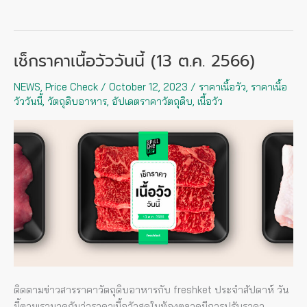
เช็กราคาเนื้อวัววันนี้ (13 ต.ค. 2566)
เช็
กรา
NEWS
,
Price Check
/
October 12, 2023
/
ราคาเนื้อวัว
,
ราคาเนื้อ
คา
วัววันนี้
,
วัตถุดิบอาหาร
,
อัปเดตราคาวัตถุดิบ
,
เนื้อวัว
เนื้อ
วัว
วัน
นี้
(13
ต.ค.
2566)
ติดตามข่าวสารราคาวัตถุดิบอาหารกับ freshket ประจำสัปดาห์ วัน
นี้ตามเรามาดูกันว่าราคาเนื้อวัวสดในท้องตลาดมีการปรับราคา