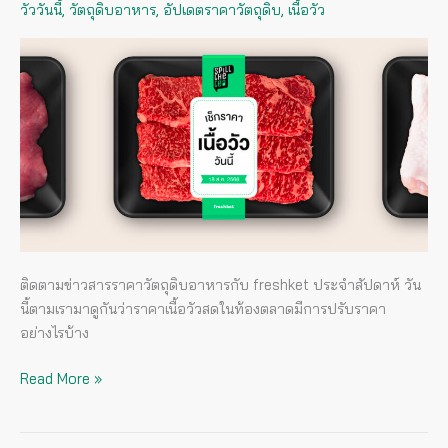
วัววันนี้
,
วัตถุดิบอาหาร
,
อัปเดตราคาวัตถุดิบ
,
เนื้อวัว
เนื้อ
วัว
วัน
นี้
(
18
ส.ค.
2566)
ติดตามข่าวสารราคาวัตถุดิบอาหารกับ freshket ประจำสัปดาห์ วัน
นี้ตามเรามาดูกันว่าราคาเนื้อวัวสดในท้องตลาดมีการปรับราคา
อย่างไรบ้าง
Read More »