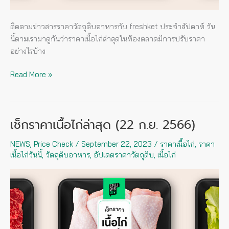
ติดตามข่าวสารราคาวัตถุดิบอาหารกับ freshket ประจำสัปดาห์ วัน
นี้ตามเรามาดูกันว่าราคาเนื้อไก่ล่าสุดในท้องตลาดมีการปรับราคา
อย่างไรบ้าง
Read More »
เช็กราคาเนื้อไก่ล่าสุด (22 ก.ย. 2566)
เช็
กรา
NEWS
,
Price Check
/
September 22, 2023
/
ราคาเนื้อไก่
,
ราคา
คา
เนื้อไก่วันนี้
,
วัตถุดิบอาหาร
,
อัปเดตราคาวัตถุดิบ
,
เนื้อไก่
เนื้อ
ไก่
ล่าสุด
(22
ก.ย.
2566)