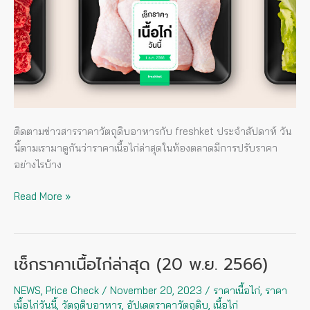
ธ.ค.
2566)
ติดตามข่าวสารราคาวัตถุดิบอาหารกับ freshket ประจำสัปดาห์ วัน
นี้ตามเรามาดูกันว่าราคาเนื้อไก่ล่าสุดในท้องตลาดมีการปรับราคา
อย่างไรบ้าง
Read More »
เช็กราคาเนื้อไก่ล่าสุด (20 พ.ย. 2566)
เช็
กรา
NEWS
,
Price Check
/
November 20, 2023
/
ราคาเนื้อไก่
,
ราคา
คา
เนื้อไก่วันนี้
,
วัตถุดิบอาหาร
,
อัปเดตราคาวัตถุดิบ
,
เนื้อไก่