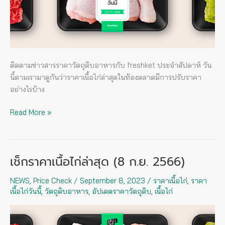
ติดตามข่าวสารราคาวัตถุดิบอาหารกับ freshket ประจำสัปดาห์ วัน
นี้ตามเรามาดูกันว่าราคาเนื้อไก่ล่าสุดในท้องตลาดมีการปรับราคา
อย่างไรบ้าง
Read More »
เช็กราคาเนื้อไก่ล่าสุด (8 ก.ย. 2566)
เช็
กรา
NEWS
,
Price Check
/
September 8, 2023
/
ราคาเนื้อไก่
,
ราคา
คา
เนื้อไก่วันนี้
,
วัตถุดิบอาหาร
,
อัปเดตราคาวัตถุดิบ
,
เนื้อไก่
เนื้อ
ไก่
ล่าสุด