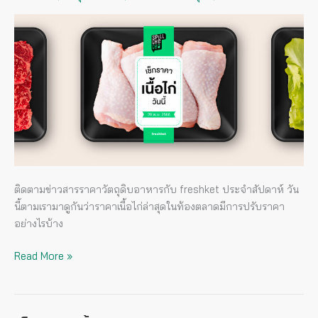
เนื้อ
ไก่
ล่าสุด
(20
พ.ย.
2566)
ติดตามข่าวสารราคาวัตถุดิบอาหารกับ freshket ประจำสัปดาห์ วัน
นี้ตามเรามาดูกันว่าราคาเนื้อไก่ล่าสุดในท้องตลาดมีการปรับราคา
อย่างไรบ้าง
Read More »