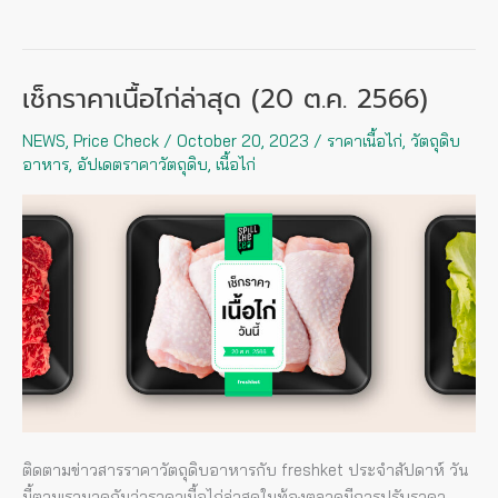
เช็กราคาเนื้อไก่ล่าสุด (20 ต.ค. 2566)
เช็
กรา
NEWS
,
Price Check
/
October 20, 2023
/
ราคาเนื้อไก่
,
วัตถุดิบ
คา
อาหาร
,
อัปเดตราคาวัตถุดิบ
,
เนื้อไก่
เนื้อ
ไก่
ล่าสุด
(20
ต.ค.
2566)
ติดตามข่าวสารราคาวัตถุดิบอาหารกับ freshket ประจำสัปดาห์ วัน
นี้ตามเรามาดูกันว่าราคาเนื้อไก่ล่าสุดในท้องตลาดมีการปรับราคา