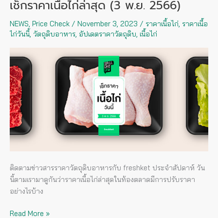
เช็กราคาเนื้อไก่ล่าสุด (3 พ.ย. 2566)
เช็
กรา
NEWS
,
Price Check
/
November 3, 2023
/
ราคาเนื้อไก่
,
ราคาเนื้อ
คา
ไก่วันนี้
,
วัตถุดิบอาหาร
,
อัปเดตราคาวัตถุดิบ
,
เนื้อไก่
เนื้อ
ไก่
ล่าสุด
(3
พ.ย.
2566)
ติดตามข่าวสารราคาวัตถุดิบอาหารกับ freshket ประจำสัปดาห์ วัน
นี้ตามเรามาดูกันว่าราคาเนื้อไก่ล่าสุดในท้องตลาดมีการปรับราคา
อย่างไรบ้าง
Read More »