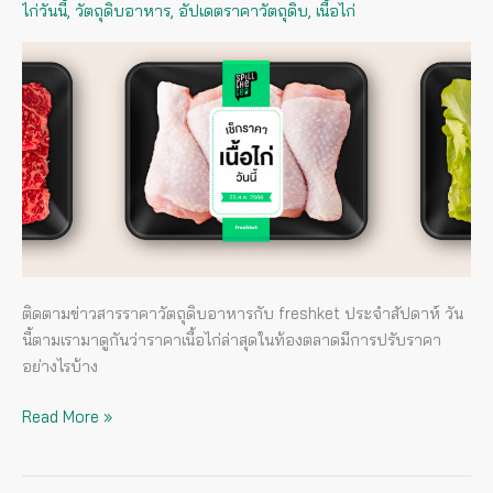
ไก่วันนี้
,
วัตถุดิบอาหาร
,
อัปเดตราคาวัตถุดิบ
,
เนื้อไก่
เนื้อ
ไก่
ล่าสุด
(25
ส.ค.
2566)
ติดตามข่าวสารราคาวัตถุดิบอาหารกับ freshket ประจำสัปดาห์ วัน
นี้ตามเรามาดูกันว่าราคาเนื้อไก่ล่าสุดในท้องตลาดมีการปรับราคา
อย่างไรบ้าง
Read More »