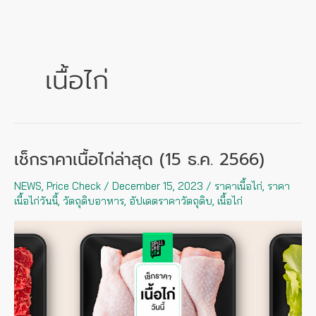
Skip
to
content
เนื้อไก่
เช็กราคาเนื้อไก่ล่าสุด (15 ธ.ค. 2566)
เช็
กรา
NEWS
,
Price Check
/
December 15, 2023
/
ราคาเนื้อไก่
,
ราคา
คา
เนื้อไก่วันนี้
,
วัตถุดิบอาหาร
,
อัปเดตราคาวัตถุดิบ
,
เนื้อไก่
เนื้อ
ไก่
ล่าสุด
(15
ธ.ค.
2566)