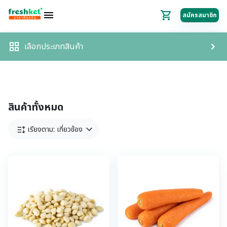
สมัครสมาชิก
เลือกประเภทสินค้า
สินค้าทั้งหมด
เรียงตาม
:
เกี่ยวข้อง