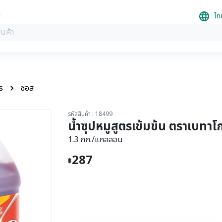
ไท
ร
ซอส
รหัสสินค้า : 18499
น้ำซุปหมูสูตรเข้มข้น ตราเบทาโ
1.3 กก./แกลลอน
287
฿