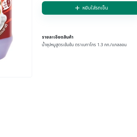
หยิบใส่รถเข็น
รายละเอียดสินค้า
น้ำซุปหมูสูตรเข้มข้น ตราเบทาโกร 1.3 กก./แกลลอน