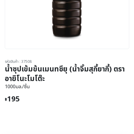
รหัสสินค้า : 37508
น้ำซุปเข้มข้นเมนทซึยุ (น้ำจิ้มสุกี้ยากี้) ตรา
อายิโนะโมโต๊ะ
1000มล./ชิ้น
195
฿