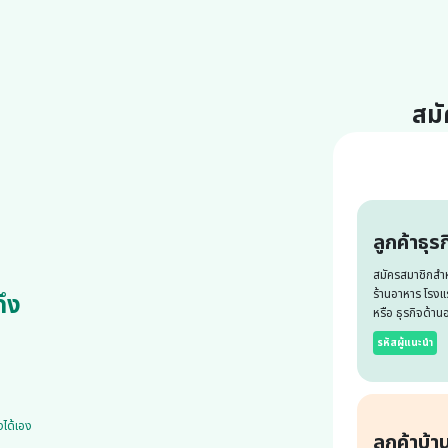
สมั
ลูกค้าธุรก
สมัครสมาชิกสำ
ร้านอาหาร โรงแ
ึง
หรือ ธุรกิจด้าน
รหัสผู้แนะนำ
งได้เอง
ลูกค้าบ้า