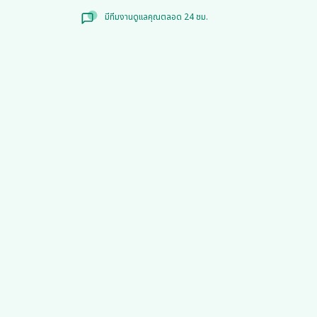
มีทีมงานดูแลคุณตลอด 24 ชม.