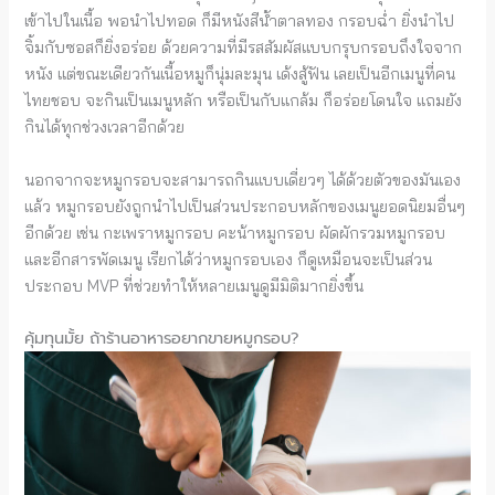
เข้าไปในเนื้อ พอนำไปทอด ก็มีหนังสีน้ำตาลทอง กรอบฉ่ำ ยิ่งนำไป
จิ้มกับซอสก็ยิ่งอร่อย ด้วยความที่มีรสสัมผัสแบบกรุบกรอบถึงใจจาก
หนัง แต่ขณะเดียวกันเนื้อหมูก็นุ่มละมุน เด้งสู้ฟัน เลยเป็นอีกเมนูที่คน
ไทยชอบ จะกินเป็นเมนูหลัก หรือเป็นกับแกล้ม ก็อร่อยโดนใจ แถมยัง
กินได้ทุกช่วงเวลาอีกด้วย
นอกจากจะหมูกรอบจะสามารถกินแบบเดี่ยวๆ ได้ด้วยตัวของมันเอง
แล้ว หมูกรอบยังถูกนำไปเป็นส่วนประกอบหลักของเมนูยอดนิยมอื่นๆ
อีกด้วย เช่น กะเพราหมูกรอบ คะน้าหมูกรอบ ผัดผักรวมหมูกรอบ
และอีกสารพัดเมนู เรียกได้ว่าหมูกรอบเอง ก็ดูเหมือนจะเป็นส่วน
ประกอบ MVP ที่ช่วยทำให้หลายเมนูดูมีมิติมากยิ่งขึ้น
คุ้มทุนมั้ย ถ้าร้านอาหารอยากขายหมูกรอบ?