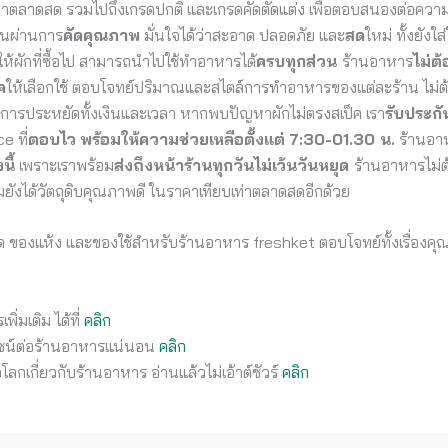
าตลาดสด รวมไปถึงเกรดปกติ และเกรดคัดตัดแต่ง เพื่อตอบสนองต่อควา
วนผ่านการ
คัดคุณภาพ
มั่นใจได้ว่าสะอาด ปลอดภัย และ
สด
ใหม่ ทั้งยัง
ห้ผักที่ซื้อไป สามารถนำไปใช้ทำอาหารได้
ครบทุกส่วน
ร้านอาหาร
ไม่ต้
ค
ให้เลือกใช้ ตอบโจทย์ปริมาณและสไตล์การทำอาหารของแต่ละร้าน ไม่
บการประหยัดทั้งเงินและเวลา หากพบปัญหาผักไม่ตรงสเป็ค เรา
รับประกั
 ที่
ตอบไว
พร้อมให้ความช่วยเหลือตั้งแต่
7:30-01.30 น.
ร้านอา
นี้
เพราะเราพร้อม
ส่งถึงหน้าร้านทุกวันไม่เว้นวันหยุด
ร้านอาหารไม่ต้
ยังได้วัตถุดิบคุณภาพดี ในราคาเทียบเท่าตลาดสดอีกด้วย
ด ของแห้ง และของใช้สำหรับร้านอาหาร freshket ตอบโจทย์ทั้งเรื่องคุณภ
พิ่มเติม ได้ที่
คลิก
โยชน์ต่อร้านอาหารแน่นอน
คลิก
โลกเกี่ยวกับร้านอาหาร อ่านแล้วไม่เอ้าต์ชัวร์
คลิก