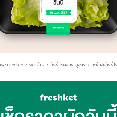
รกับ freshket ประจำสัปดาห์ วันนี้ตามเรามาดูกันว่าราคาผักสดวันนี้