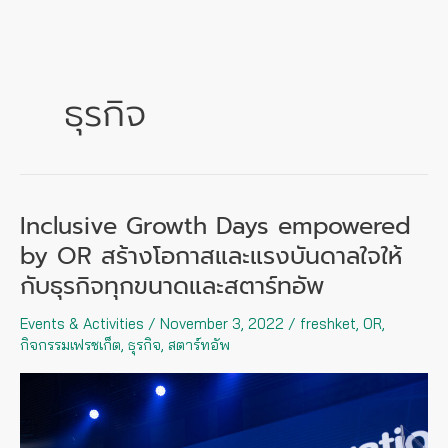
Skip
to
content
ธุรกิจ
Inclusive Growth Days empowered
Inclusive
Growth
by OR สร้างโอกาสและแรงบันดาลใจให้
Days
กับธุรกิจทุกขนาดและสตาร์ทอัพ
empowered
by
Events & Activities
/
November 3, 2022
/
freshket
,
OR
,
OR
กิจกรรมเฟรชเก็ต
,
ธุรกิจ
,
สตาร์ทอัพ
สร้าง
โอกาส
และ
แรง