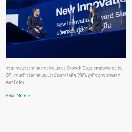
บันดาล
ใจ
ให้
กับ
ธุรกิจ
ทุกข
นาด
และ
สตาร์ท
อัพ
รวมภาพบรรยากาศงาน Inclusive Growth Days empowered by
OR งานสร้างโอกาสและแรงบันดาลใจดีๆ ให้กับธุรกิจทุกขนาดและ
สตาร์ทอัพ
Read More »