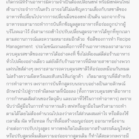
เกิดกรณีที่ร้านอาหารมีความจำเป็นต้องเปลี่ยนเชฟ หรือมีเชฟคนใหม่
เข้ามาประจำการในครัว เราจะได้ไม่เผชิญความเสี่ยงกับรสชาติของ
อาหารที่เปลี่ยนไปจากการเปลี่ยนมือของเชฟ เป็นต้น นอกจากร้าน
อาหารจะสามารถทำการบันทึกข้อมูลสูตรอาหารที่อร่อยถูกปากผู้
บริโภคเอาไว้ ยังสามารถเข้าไปปรับเปลี่ยนสูตรอาหารได้ทุกที่ทุกเวลา
ตามสถานการณ์และความเหมาะสมอีกด้วย ข้อดีของการทำ Recipe
Management ประโยชน์แรกเลยคือการที่ร้านอาหารของเราสามารถ
ควบคุมรสชาติของอาหารได้อย่างคงที่ ซึ่งไม่เพียงแต่ดีต่อร้านอาหาร
ทั่วไปเพียงอย่างเดียว แต่ยังดีกับร้านอาหารที่มีหลายสาขาอย่างพวก
แฟรนไชส์ต่างๆ เพราะสามารถควบคุมรสชาติให้อร่อยเหมือนกันหมด
ไม่สร้างความผิดหวังและสับสนให้แก่ลูกค้า เกิดมาตรฐานที่ดีสำหรับ
การทำอาหาร เพราะการบันทึกสูตรบนระบบอย่างเป็นลายลักษณ์
อักษรนำไปสู่การทำผิดพลาดที่น้อยลง (ทั้งการควบคุมรสชาติอาหาร
การกำหนดสัดส่วนของวัตถุดิบ และเวลาที่ใช้ในการทำอาหาร) เพราะ
นับว่ามีคู่มือในการทำอาหารแล้ว เชฟหรือลูกมือในครัวสามารถทำ
ตามได้โดยไม่ต้องคำนวณไปเองว่าควรใส่ส่วนผสมเท่าไร หรือต้องใช้
เวลาต้ม ผัด หรือทอด กี่นาทีเพื่อสร้างเมนูอร่อยๆ ออกมาหนึ่งจาน
ง่ายต่อการปรับปรุงสูตร หากเชฟเกิดไอเดียอยากสร้างสรรค์เมนูใหม่ๆ
หรือปรับสูตรเพิ่มเติมความอร่อยจากสูตรเดิม ก็ทำได้สะดวกเพราะมี