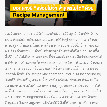
ด้วย
Recipe
Management
ลองคิดภาพสถานการณ์ที่ร้านเรากำลังอ่านรีวิวลูกค้าที่มาใช้บริการ
บนโซเชียลมีเดีย แล้วเจอคอมเมนต์ชวนให้ใจฟู บอกว่าอาหารร้านเรา
อร่อยสุดๆ เห็นอย่างนี้ต้องพาเพื่อน พาครอบครัวไปชิมอีกสักครั้ง แต่
พอเลื่อนอ่านคอมเมนต์ถัดไปดันเจอลูกค้าพูดว่าจืดชืด มากินตามที่คน
อื่นริวิวแล้วไม่เห็นจะอร่อยอย่างที่ว่า แถมยังบอกต่ออีกว่าไม่แนะนำให้
มาใช้บริการร้านเราซะงั้น หากเจอสถานการณ์แบบนี้ แสดงว่าร้านของ
เราทำอาหารอร่อย หรือไม่อร่อย? หรือเพราะตอนนี้ร้านอาหารของ
เรากำลังติดกับดัก Recipe Management Error 404 not found อยู่
กันแน่? ถ้าเจอปัญหาแบบนี้ เฟรชเก็ตพร้อมมาช่วยแนะนำและแก้ไข
สถานการณ์! ช่วยให้ร้านอาหารควบคุมสูตรและรสชาติของอาหารให้
คงที่ สร้างความประทับใจอย่างสม่ำเสมอให้กับลูกค้าแบบ 300% ไป
เลย! Recipe Management คืออะไร? คือการที่ร้านอาหารจัดการ
ข้อมูลและจัดการเมนูอาหารเป็นไฟล์ดิจิทัลที่เป็นระบบระเบียบ หาก