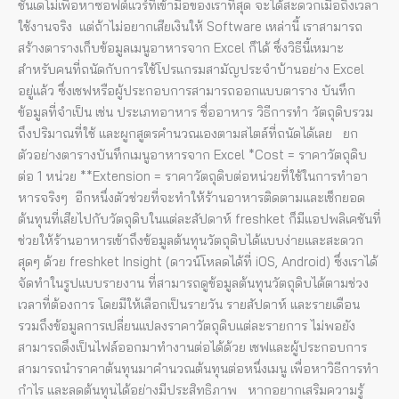
ชันเดโม่เพื่อหาซอฟต์แวร์ที่เข้ามือของเราที่สุด จะได้สะดวกเมื่อถึงเวลา
ใช้งานจริง แต่ถ้าไม่อยากเสียเงินให้ Software เหล่านี้ เราสามารถ
สร้างตารางเก็บข้อมูลเมนูอาหารจาก Excel ก็ได้ ซึ่งวิธีนี้เหมาะ
สำหรับคนที่ถนัดกับการใช้โปรแกรมสามัญประจำบ้านอย่าง Excel
อยู่แล้ว ซึ่งเชฟหรือผู้ประกอบการสามารถออกแบบตาราง บันทึก
ข้อมูลที่จำเป็น เช่น ประเภทอาหาร ชื่ออาหาร วิธีการทำ วัตถุดิบรวม
ถึงปริมาณที่ใช้ และผูกสูตรคำนวณเองตามสไตล์ที่ถนัดได้เลย ยก
ตัวอย่างตารางบันทึกเมนูอาหารจาก Excel *Cost = ราคาวัตถุดิบ
ต่อ 1 หน่วย **Extension = ราคาวัตถุดิบต่อหน่วยที่ใช้ในการทำอา
หารจริงๆ อีกหนึ่งตัวช่วยที่จะทำให้ร้านอาหารติดตามและเช็กยอด
ต้นทุนที่เสียไปกับวัตถุดิบในแต่ละสัปดาห์ freshket ก็มีแอปพลิเคชันที่
ช่วยให้ร้านอาหารเข้าถึงข้อมูลต้นทุนวัตถุดิบได้แบบง่ายและสะดวก
สุดๆ ด้วย freshket Insight (ดาวน์โหลดได้ที่ iOS, Android) ซึ่งเราได้
จัดทำในรูปแบบรายงาน ที่สามารถดูข้อมูลต้นทุนวัตถุดิบได้ตามช่วง
เวลาที่ต้องการ โดยมีให้เลือกเป็นรายวัน รายสัปดาห์ และรายเดือน
รวมถึงข้อมูลการเปลี่ยนแปลงราคาวัตถุดิบแต่ละรายการ ไม่พอยัง
สามารถดึงเป็นไฟล์ออกมาทำงานต่อได้ด้วย เชฟและผู้ประกอบการ
สามารถนำราคาต้นทุนมาคำนวณต้นทุนต่อหนึ่งเมนู เพื่อหาวิธีการทำ
กำไร และลดต้นทุนได้อย่างมีประสิทธิภาพ หากอยากเสริมความรู้