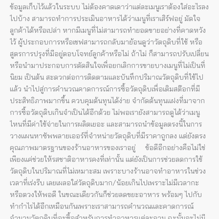
ข้อมูลเก็บไว้แล้วในระบบ ไม่ต้องคาดเดาว่าแต่ละเมนูเราต้องใส่อะไรลง
ไปบ้าง สามารถทำการประเมินอาหารได้ว่าเมนูที่เราเสิร์ฟอยู่ มัดใจ
ลูกค้าได้หรือเปล่า หากมีเมนูที่ไม่สามารถทำยอดขายอย่างที่คาดหวัง
ไว้ ผู้ประกอบการหรือเชฟสามารถกลับมาย้อนดูว่าวัตถุดิบที่ใช้ หรือ
สูตรการปรุงที่มีอยู่ตอบโจทย์ลูกค้าหรือไม่ ถ้าไม่ ก็สามารถปรับเปลี่ยน
หรือนำมาประกอบการตัดสินใจเพื่อยกเลิกการขายบางเมนูที่ไม่เป็นที่
นิยม เป็นต้น สะดวกต่อการติดตามและบันทึกปริมาณวัตถุดิบที่ใช้ไป
แล้ว นำไปสู่การคำนวณคาดการณ์การซื้อวัตถุดิบเพื่อเติมสต๊อกที่มี
ประสิทธิภาพมากขึ้น ควบคุมต้นทุนได้ง่าย จำกัดต้นทุนแฝงที่มาจาก
การซื้อวัตถุดิบเกินจำเป็นได้อีกด้วย ไม่พอเรายังสามารถดูได้ว่าเมนู
ไหนที่มีค่าใช้จ่ายในการผลิตเยอะ และสามารถนำข้อมูลตรงนี้ในการ
วางแผนหาซัพพลายเออร์ที่จำหน่ายวัตถุดิบที่มีราคาถูกลง แต่ยังตรง
คุณภาพมาตรฐานของร้านอาหารของเราอยู่ ข้อดีอีกอย่างคือไม่ใช่
เพียงแค่ช่วยให้รสชาติอาหารคงที่เท่านั้น แต่ยังเป็นการช่วยลดการใช้
วัตถุดิบในปริมาณที่ไม่เหมาะสม เพราะบางร้านอาจทำอาหารในช่วง
เวลาที่เร่งรีบ เลยเผลอใส่วัตถุดิบมาก/น้อยเกินไปเพราะไม่มีเวลากะ
หรือตวงให้พอดี ในขณะเดียวกันก็ช่วยลดขยะอาหาร พร้อมๆ ไปกับ
ทำกำไรได้อีกเหมือนกันเพราะเราสามารถคำนวณและคาดการณ์
จำนวนวัตถุดิบที่จะซื้อสำหรับการทำอาหารแต่ละจาน ฉะนั้นจะไม่มี