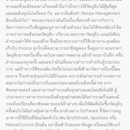
ทางเลยที่จะสั่งของมาเกินพอดี ถือว่าเป็นการใช้วัตถุดิบได้คุ้มที่สุด
และลดต้นทุนไปพร้อมๆ กัน อยากเริ่มต้นทำ Recipe Management
ต้องเริ่มยังไง? ขอบอกก่อนว่ามันเป็นเรื่องที่ค่อนข้างยากกับการ
จัดการระบบเก็บข้อมูลเมนูอาหารด้วยตัวเอง โดยไม่ใช้ซอฟต์แวร์ คิด
ภาพว่าเราจะต้องจดวัตถุดิบ ปริมาณ และราคาวัตถุดิบ แถมยังต้อง
คำนวณค่าใช้จ่ายเองด้วย ซึ่งเป็นกระบวนการที่ใช้เวลานาน คุณต้อง
เก็บใบ Invoice ทุกใบเพื่อเอามากรอกข้อมูลเอง ซึ่งยุ่งยาก แถมราคา
วัตถุดิบอาจเหวี่ยงขึ้น-ลงไปตามสภาพตลาด แล้วถ้าจะมาบันทึก หรือ
คำนวณเองทุกครั้ง แน่นอนว่าเป็นเรื่องยากลำบากสำหรับผู้ประกอบ
การ แต่ถ้าหากใช้ซอฟต์แวร์หรือโปรแกรมที่เข้ามาจัดการเรื่องนี้โดย
เฉพาะ ก็จะช่วยทุ่นแรงไปได้อีกเยอะ เพราะมันสามารถอำนวยความ
สะดวกไม่ว่าจะเป็นการรับและประมวลผลใบแจ้งหนี้ต่างๆ จาก
ซัพพลายเออร์ และสามารถคำนวณต้นทุนส่วนผสมโดยอัตโนมัติ ผู้
ประกอบการสามารถประเมินต้นทุนส่วนผสมได้อย่างรวดเร็วและแม้
กระทั่งเปรียบเทียบซัพพลายเออร์เจ้าต่างๆ เพื่อให้ตัดสินใจซื้อวัตถุดิบ
ครั้งต่อไปได้อย่างคุ้มค่ามากขึ้น ยกตัวอย่าง Software ที่จัดการเมนู
อาหารที่ใช้เป็นที่นิยมโดยทั่วไป เช่น BirchStreet, Apicbase หรือ
MasterControl เป็นต้น อย่าลืมเข้าไปลองหาข้อมูล หรือลองใช้เวอร์