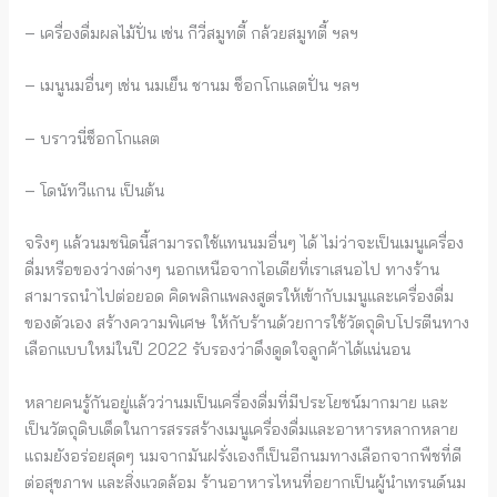
– เครื่องดื่มผลไม้ปั่น เช่น กีวี่สมูทตี้ กล้วยสมูทตี้ ฯลฯ
– เมนูนมอื่นๆ เช่น นมเย็น ชานม ช็อกโกแลตปั่น ฯลฯ
– บราวนี่ช็อกโกแลต
– โดนัทวีแกน เป็นต้น
จริงๆ แล้วนมชนิดนี้สามารถใช้แทนนมอื่นๆ ได้ ไม่ว่าจะเป็นเมนูเครื่อง
ดื่มหรือของว่างต่างๆ นอกเหนือจากไอเดียที่เราเสนอไป ทางร้าน
สามารถนำไปต่อยอด คิดพลิกแพลงสูตรให้เข้ากับเมนูและเครื่องดื่ม
ของตัวเอง สร้างความพิเศษ ให้กับร้านด้วยการใช้วัตถุดิบโปรตีนทาง
เลือกแบบใหม่ในปี 2022 รับรองว่าดึงดูดใจลูกค้าได้แน่นอน
หลายคนรู้กันอยู่แล้วว่านมเป็นเครื่องดื่มที่มีประโยชน์มากมาย และ
เป็นวัตถุดิบเด็ดในการสรรสร้างเมนูเครื่องดื่มและอาหารหลากหลาย
แถมยังอร่อยสุดๆ นมจากมันฝรั่งเองก็เป็นอีกนมทางเลือกจากพืชที่ดี
ต่อสุขภาพ และสิ่งแวดล้อม ร้านอาหารไหนที่อยากเป็นผู้นำเทรนด์นม