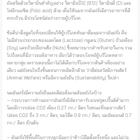
ยังเสริมด้วยวิตามินสำคัญอย่าง วิตามินบี12 (B12) วิตามินดี (D) และ
โฟลิกแอซิด (Folic acid) ด้วย เพื่อให้นมจากมันฝรั่งมีสารอาหารที่ดี
ครบถ้วน มีประโยชน์ต่อร่างกายผู้บริโภค
ข้อดีน่าดึงดูดใจที่จะเปลี่ยนให้ผู้บริโภคหันมาดื่มนมจากมันฝรั่ง คือ
ไม่มีส่วนประกอบของแลคโตส (Lactose) กลูเตน (Gluten) ถั่วเหลือง
(Soy) และถั่วเปลือกแข็ง (Nuts) ซึ่งเหมาะมากสำหรับสายวีแกน รวม
ไปถึงคนที่มีภาวะแพ้อาหาร เรียกได้ว่าตอบโจทย์ผู้บริโภคหลาก
หลายกลุ่ม เพราะตอนนี้เราไม่ได้เลือกบริโภคจากสินค้าเพียงอย่าง
เดียว แต่ยังสนใจถึงขั้นตอนการผลิตอีกด้วย ว่าดีต่อสวัสดิภาพสัตว์
(Animal Welfare) หรือมีความยั่งยืน (Sustainability) รึเปล่า
นมมันฝรั่งมีความยั่งยืนและดีต่อสิ่งแวดล้อมยังไงบ้าง
– กระบวนการทำนมจากมันฝรั่งมีอัตราคาร์บอนฟรุตปริ๊นต์ต่ำมาก
โดยมีการปล่อย CO2 เพียง 0.27 กก./ ลิตร ในขณะที่นมจากสัตว์
ปล่อย CO2 ถึง 3 กก./ ลิตร, นมโอ๊ต 0.9 กก./ ลิตร, นมอัลมอนด์ 0.7
กก./ ลิตร เป็นต้น
– มันฝรั่งใช้พื้นที่ในการปลูกน้อยกว่าข้าวโอ๊ตตั้งครึ่งหนึ่ง และไม่ก่อ