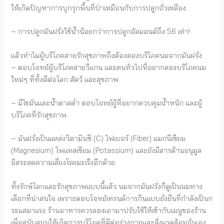
ให้เกิดปัญหาการบุกรุกพื้นที่ป่าเหมือนกับการปลูกถั่วเหลือง
– การปลูกมันฝรั่งใช้น้ำน้อยกว่าการปลูกอัลมอนด์ถึง 56 เท่า!
แล้วทำไมผู้บริโภคสายรักสุขภาพถึงต้องลองบริโภคนมจากมันฝรั่ง
– ตอบโจทย์ผู้บริโภคสายวีแกน และคนทั่วไปที่อยากลองบริโภคนม
ใหม่ๆ ที่ทั้งดีต่อโลก สัตว์ และสุขภาพ
– มีไขมันและน้ำตาลต่ำ ตอบโจทย์ผู้ที่อยากควบคุมน้ำหนัก และผู้
บริโภคที่รักสุขภาพ
– มันฝรั่งเป็นแหล่งวิตามินซี (C) ไฟเบอร์ (Fiber) แมกนีเซียม
(Magnesium) โพแทสเซียม (Potassium) และยังมีสารต้านอนุมูล
อิสระลดความเสี่ยงโรคมะเร็งอีกด้วย
ทั้งรักษ์โลกและรักสุขภาพแบบนี้แล้ว นมจากมันฝรั่งก็ดูเป็นนมทาง
เลือกที่น่าสนใจ เพราะตอบโจทย์เทรนด์การกินแบบยั่งยืนที่กำลังเป็นก
ระแสมาแรง ร้านอาหารควรลองเอามาปรับใช้ให้เข้ากับเมนูของร้าน
เพื่อสนับสนุนให้เกิดการบริโภคที่ดีต่อร่างกายและสิ่งแวดล้อมนั่นเอง