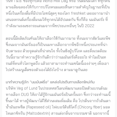
วันที่ 1 มิ.ย. ของทุกปีคือ World Milk Day หรือ วันดื่มนมโลก ที่ทุกคน
มาเฉลิมฉลองให้กับการบริโภคนมและเห็นความสำคัญในฐานะที่เป็น
หนึ่งในเครื่องดื่มที่มีประโยชน์สุดๆ ของโลก freshket เลยอยากมานำ
เสนอเทรนด์เครื่องดื่มนมให้ทุกคนได้อัปเดตกัน ซึ่งก็คือ นมมันฝรั่ง ที่
กำลังมาแรงแซงกระแสนมจากพืชประเภทอื่นๆ ในปี 2022
ตอนนี้มีผลิตภัณฑ์นมให้เราเลือกใช้กันมากมาย ทั้งนมจากสัตว์และพืช
ซึ่งนมจากมันฝรั่งเองก็เป็นนมทางเลือกจากพืชอีกหนึ่งประเภทที่น่า
จับตามอง ด้วยจุดเด่นที่น่าสนใจ ทั้งในเชิงผู้บริโภค และสิ่งแวดล้อม
วันนี้เรามาทำความรู้จักกันดีกว่าว่านมมันฝรั่งคืออะไร ทำไมเป็นเท
รนด์ที่คนทั่วโลกพูดถึง แล้วเราสามารถทำนมชนิดนี้เองง่ายๆ เพื่อเอา
ไปสร้างเมนูเด็ดของตัวเองได้ยังไงบ้าง ตามมาดูกันเลย
มาทำความรู้จัก “นมมันฝรั่ง” แหล่งโปรตีนทางเลือกใหม่กัน
บริษัท Veg of Lund ในประเทศสวีเดนพัฒนาและเปิดตัวแบรนด์นม
ทางเลือก DUG ให้เราได้รู้จักนมมันฝรั่งเป็นครั้งแรก ซึ่งกว่าจะทำนมนี้
ขึ้นมาได้ ทางผู้พัฒนาได้ใช้ส่วนผสมเพิ่มเติม คือ โปรตีนจากถั่วลันเตา
น้ำมันเรพซีด (Rapeseed oil) ไฟเบอร์ต้นชิโครี่ (Chicory fiber) มอล
โทเดกซ์ทริน (Maltodextrin) สารแต่งกลิ่นจากธรรมชาติ นอกจากนี้