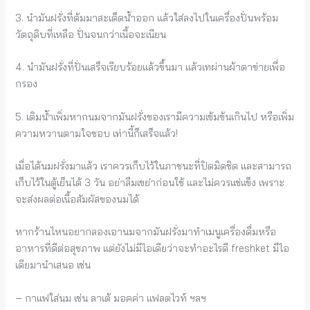
3️. นำมันฝรั่งที่ต้มมาสะเด็ดน้ำออก แล้วใส่ลงไปในเครื่องปั่นพร้อม
วัตถุดิบที่เหลือ ปั่นจนกว่าเนื้อจะเนียน
4️. นำมันฝรั่งที่ปั่นเสร็จเรียบร้อยแล้วขึ้นมา แล้วเทผ่านผ้าตาข่ายเพื่อ
กรอง
5️. เติมน้ำเพิ่มหากนมจากมันฝรั่งของเรามีความเข้มข้นเกินไป หรือเพิ่ม
ความหวานตามใจชอบ เท่านี้ก็เสร็จแล้ว!
เมื่อได้นมฝรั่งมาแล้ว เราควรเก็บไว้ในภาชนะที่ปิดมิดชิด และสามารถ
เก็บไว้ในตู้เย็นได้ 3 วัน อย่าลืมเขย่าก่อนใช้ และไม่ควรแช่แข็ง เพราะ
จะส่งผลต่อเนื้อสัมผัสของนมได้
หากร้านไหนอยากลองเอานมจากมันฝรั่งมาทำเมนูเครื่องดื่มหรือ
อาหารที่ดีต่อสุขภาพ แต่ยังไม่มีไอเดียว่าจะทำอะไรดี freshket มีไอ
เดียมานำเสนอ เช่น
– กาแฟใส่นม เช่น ลาเต้ มอคค่า แฟลตไวท์ ฯลฯ