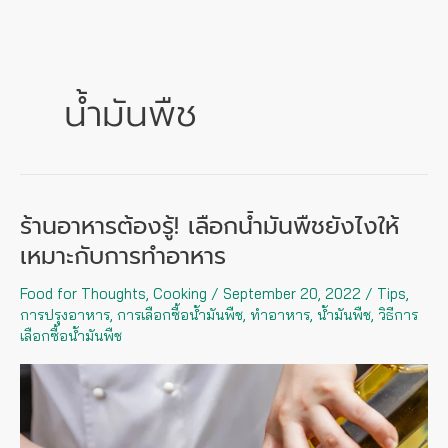
Skip
to
content
น้ำมันพืช
ร้านอาหารต้องรู้! เลือกน้ำมันพืชยังไงให้
ร้าน
อาหาร
เหมาะกับการทำอาหาร
ต้อง
Food for Thoughts
,
Cooking
/
September 20, 2022
/
Tips
,
รู้!
การปรุงอาหาร
,
การเลือกซื้อน้ำมันพืช
,
ทำอาหาร
,
น้ำมันพืช
,
วิธีการ
เลือก
เลือกซื้อน้ำมันพืช
น้ำมัน
พืช
ยัง
ไง
ให้