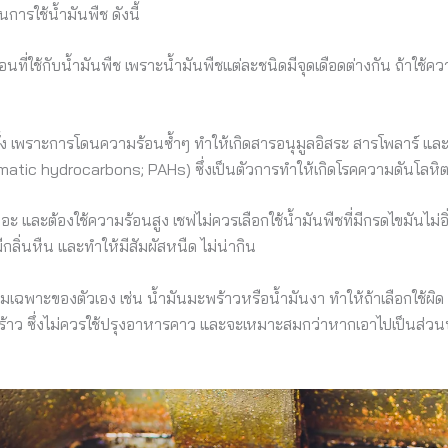
การใช้น้ำมันพืช ดังนี้
นที่ใช้กับน้ำมันพืช เพราะน้ำมันพืชแต่ละชนิดมีจุดเดือดต่างกัน ถ้าใช้
 ครั้ง เพราะการโดนความร้อนซ้ำๆ ทำให้เกิดสารอนุมูลอิสระ สารโพลาร์ แ
atic hydrocarbons; PAHs) ซึ่งเป็นตัวการทำให้เกิดโรคความดันโลหิต
อะ และต้องใช้ความร้อนสูง เชฟไม่ควรเลือกใช้น้ำมันพืชที่มีกรดไขมันไม่อิ
ีกลิ่นหืน และทำให้มีสัมผัสหนืด ไม่น่ากิน
มเฉพาะของตัวเอง เช่น น้ำมันมะพร้าวหรือน้ำมันงา ทำให้ถ้าเลือกใช้ผิ
ะพร้าว ซึ่งไม่ควรใช้ปรุงอาหารคาว และจะเหมาะสมกว่าหากเอาไปเป็นส่วน