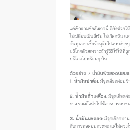
แค่เช็กตามข้อสังเกตนี้ ก็ยังช่วย
ไม่เปลี่ยนเป็นสีเข้ม ไม่เกิดควัน
ต้นทุนการซื้อวัตถุดิบไปแบบง่าย
บริโภคด้วยเพราะถ้ารู้วิธีใช้ให้ที่
บริโภคไปพร้อมๆ กัน
ตัวอย่าง 7 น้ำมันพืชยอดนิยมแล
1. น้ำมันปาล์ม
: มีจุดเดือดค่อน
2. น้ำมันถั่วเหลือง
: มีจุดเดือด
ย่าง รวมถึงนำไปใช้การการอบขน
3. น้ำมันมะกอก
: มีจุดเดือดป
กับการทอดบนกระทะ แต่ไม่ควรใช