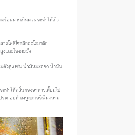
ความร้อนมากเกินควร จะทำให้เกิด
ละสารโพลีไซคลิกอะโรมาติก
สูงและโรคมะเร็ง
่มตัวสูง เช่น น้ำมันมะกอก น้ำมัน
ด จะทำให้กลิ่นของอาหารเพี้ยนไป
ประกอบทำเมนูเบเกอรี่เพิ่มความ