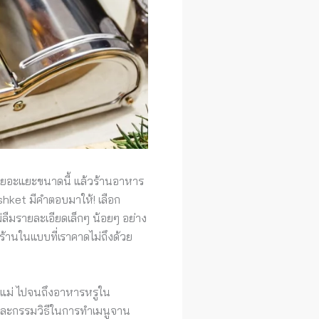
ใช้เยอะแยะขนาดนี้ แล้วร้านอาหาร
shket มีคำตอบมาให้! เลือก
่ลืมรายละเอียดเล็กๆ น้อยๆ อย่าง
้านในแบบที่เราคาดไม่ถึงด้วย
มือแม่ ไปจนถึงอาหารหรูใน
รและกรรมวิธีในการทำเมนูจาน