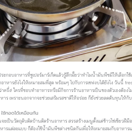
กอบอาหารที่ซูเปอร์มาร์เก็ตแล้วรู้สึกมั้ยว่าทำไมน้ำมันพืชมีให้เลือก
าหารยังไงให้เหมาะสมที่สุด พร้อมๆ ไปกับการเซฟงบได้ยังไง วันนี้ fre
ว่าครึ่ง! ใครที่ชอบทำอาหารหรือมีกิจการร้านอาหารเป็นของตัวเองต้องไม
หาร เพราะนอกจากจะช่วยเสริมรสชาติให้อร่อย ก็ยังช่วยลดต้นทุนให้กับร
ด ใช้ทอดได้เหมือนกัน
นจะเป็นวัตถุดิบติดบ้านติดร้านอาหาร สรรสร้างเมนูตั้งแต่ข้าวไข่เขียวฝี
หารแต่ละแบบ ก็ต้องใช้น้ำมันพืชต่างชนิดกันเพื่อให้เหมาะสมกับอาหา