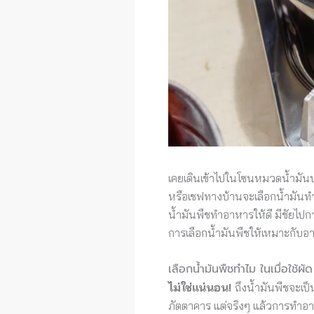
เคยเดินเข้าไปในโซนหมวดน้ำมันประ
หรือเชฟทางบ้านจะเลือกน้ำมันทำอ
น้ำมันพืชทำอาหารให้ดี มีชัยไปก
การเลือกน้ำมันพืชให้เหมาะกับอา
เลือกน้ำมันพืชทำไม ในเมื่อใช้ผั
ไม่ใช่แน่นอน!
ถึงน้ำมันพืชจะเป็
ภัตตาคาร แต่จริงๆ แล้วการทำอา