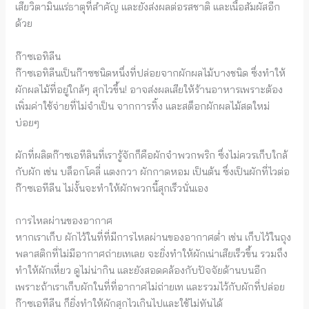
เสียวิตามินแร่ธาตุที่สำคัญ และยังส่งผลต่อรสชาติ และเนื้อสัมผัสอีก
ด้วย
ก๊าซเอทิลีน
ก๊าซเอทิลีนเป็นก๊าซชนิดหนึ่งที่ปล่อยจากผักผลไม้บางชนิด ซึ่งทำให้
ผักผลไม้ที่อยู่ใกล้ๆ สุกไวขึ้น! อาจส่งผลเสียให้ร้านอาหารเพราะต้อง
เพิ่มค่าใช้จ่ายที่ไม่จำเป็น จากการทิ้ง และสต็อกผักผลไม้สดใหม่
บ่อยๆ
ผักที่ผลิตก๊าซเอทีลินที่เรารู้จักก็คือผักจำพวกพริก ซึ่งไม่ควรเก็บใกล้
กับผัก เช่น บล็อกโคลี่ แตงกวา ผักกาดหอม เป็นต้น ซึ่งเป็นผักที่ไวต่อ
ก๊าซเอทีลีน ไม่งั้นจะทำให้ผักพวกนี้สุกเร็วนั่นเอง
การไหลผ่านของอากาศ
หากเราเก็บ ผักไว้ในที่ที่มีการไหลผ่านของอากาศต่ำ เช่น เก็บไว้ในถุง
พลาสติกที่ไม่มีอากาศถ่ายเทเลย จะยิ่งทำให้ผักเน่าเสียเร็วขึ้น รวมถึง
ทำให้ผักเหี่ยว ดูไม่น่ากิน และยังสอดคล้องกับปัจจัยด้านบนอีก
เพราะถ้าเราเก็บผักในที่ที่อากาศไม่ถ่ายเท และรวมไว้กับผักที่ปล่อย
ก๊าซเอทีลีน ก็ยิ่งทำให้ผักสุกไวเกินไปและใช้ไม่ทันได้