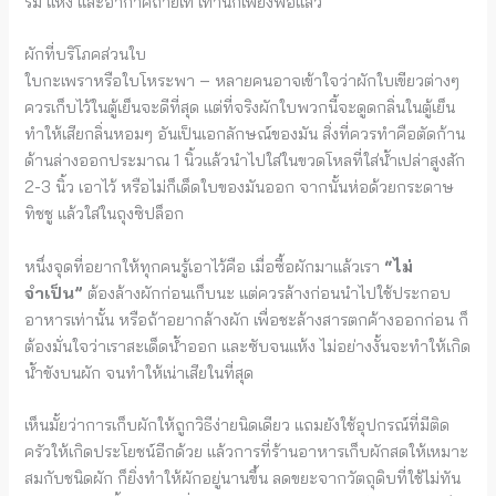
ร่ม แห้ง และอากาศถ่ายเท เท่านี้ก็เพียงพอแล้ว
ผักที่บริโภคส่วนใบ
ใบกะเพราหรือใบโหระพา – หลายคนอาจเข้าใจว่าผักใบเขียวต่างๆ
ควรเก็บไว้ในตู้เย็นจะดีที่สุด แต่ที่จริงผักใบพวกนี้จะดูดกลิ่นในตู้เย็น
ทำให้เสียกลิ่นหอมๆ อันเป็นเอกลักษณ์ของมัน สิ่งที่ควรทำคือตัดก้าน
ด้านล่างออกประมาณ 1 นิ้วแล้วนำไปใส่ในขวดโหลที่ใส่น้ำเปล่าสูงสัก
2-3 นิ้ว เอาไว้ หรือไม่ก็เด็ดใบของมันออก จากนั้นห่อด้วยกระดาษ
ทิชชู แล้วใส่ในถุงซิปล็อก
หนึ่งจุดที่อยากให้ทุกคนรู้เอาไว้คือ เมื่อซื้อผักมาแล้วเรา
“ไม่
จำเป็น”
ต้องล้างผักก่อนเก็บนะ แต่ควรล้างก่อนนำไปใช้ประกอบ
อาหารเท่านั้น หรือถ้าอยากล้างผัก เพื่อชะล้างสารตกค้างออกก่อน ก็
ต้องมั่นใจว่าเราสะเด็ดน้ำออก และซับจนแห้ง ไม่อย่างงั้นจะทำให้เกิด
น้ำขังบนผัก จนทำให้เน่าเสียในที่สุด
เห็นมั้ยว่าการเก็บผักให้ถูกวิธีง่ายนิดเดียว แถมยังใช้อุปกรณ์ที่มีติด
ครัวให้เกิดประโยชน์อีกด้วย แล้วการที่ร้านอาหารเก็บผักสดให้เหมาะ
สมกับชนิดผัก ก็ยิ่งทำให้ผักอยู่นานขึ้น ลดขยะจากวัตถุดิบที่ใช้ไม่ทัน