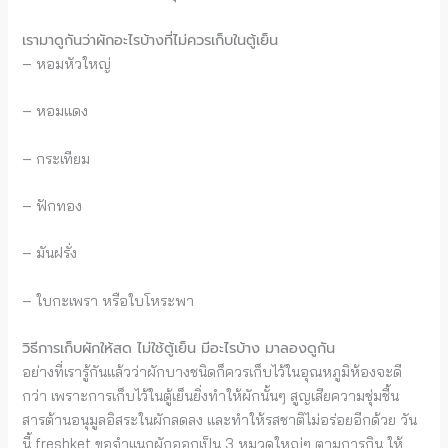
เรามาดูกันว่าผักอะไรบ้างที่ไม่ควรเก็บในตู้เย็น
– หอมหัวใหญ่
– หอมแดง
– กระเทียม
– ฟักทอง
– มันฝรั่ง
– ใบกะเพรา หรือใบโหระพา
วิธีการเก็บผักให้สด ไม่ใช้ตู้เย็น มีอะไรบ้าง มาลองดูกัน
อย่างที่เรารู้กันแล้วว่าผักบางชนิดก็ควรเก็บไว้ในอุณหภูมิห้องจะดี
กว่า เพราะการเก็บไว้ในตู้เย็นยิ่งทำให้ผักนั้นๆ สูญเสียความชุ่มชื้น
สารต้านอนุมูลอิสระในผักลดลง และทำให้รสชาติไม่อร่อยอีกด้วย วัน
นี้ freshket ขอจำแนกผักออกเป็น 3 หมวดใหญ่ๆ ตามการกิน ให้