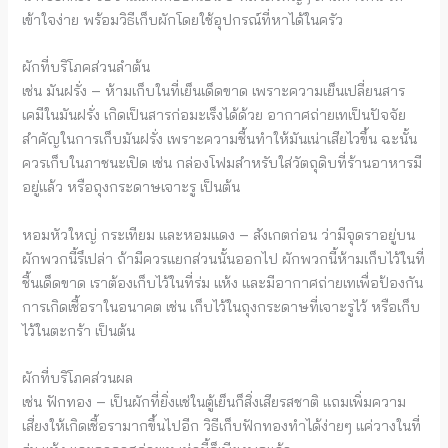
เข้าใจง่าย พร้อมวิธีเก็บผักโดยใช้อุปกรณ์ที่หาได้ในครัว
ผักที่บริโภคส่วนลำต้น
เช่น มันฝรั่ง – ห้ามเก็บในที่เย็นเด็ดขาด เพราะความเย็นเปลี่ยนสาร
เคมีในมันฝรั่ง เกิดเป็นสารก่อมะเร็งได้ด้วย อากาศถ่ายเทเป็นปัจจัย
สำคัญในการเก็บมันฝรั่ง เพราะความชื้นทำให้มันเน่าเสียไวขึ้น ฉะนั้น
ควรเก็บในภาชนะเปิด เช่น กล่องโฟมสำหรับใส่วัตถุดิบที่ร้านอาหารมี
อยู่แล้ว หรือถุงกระดาษเจาะรู เป็นต้น
หอมหัวใหญ่ กระเทียม และหอมแดง – สังเกตก่อน ว่ามีจุดราอยู่บน
ผักพวกนี้รึเปล่า ถ้ามีควรแยกส่วนนั้นออกไป ผักพวกนี้ห้ามเก็บไว้ในที่
ชื้นเด็ดขาด เราต้องเก็บไว้ในที่ร่ม แห้ง และมีอากาศถ่ายเทเพื่อป้องกัน
การเกิดเชื้อราในอนาคต เช่น เก็บไว้ในถุงกระดาษที่เจาะรูไว้ หรือเก็บ
ไว้ในตะกร้า เป็นต้น
ผักที่บริโภคส่วนผล
เช่น ฟักทอง – เป็นผักที่ยิ่งแช่ในตู้เย็นก็สิ่งเสียรสชาติ แถมเพิ่มความ
เสี่ยงให้เกิดเชื้อรามากขึ้นไปอีก วิธีเก็บฟักทองทำได้ง่ายๆ แค่วางในที่