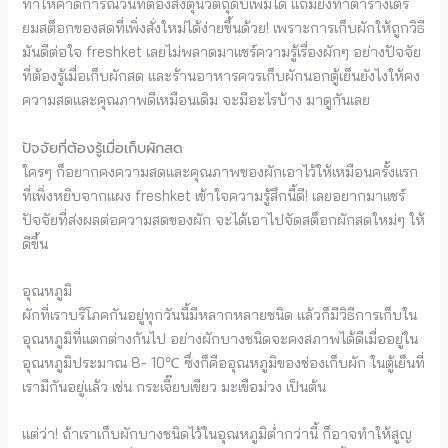
ทำให้คาดการณ์วันที่ต้องสั่งตุนวัตถุดิบเพิ่มได้ แถมยังทำตารางเตรี
ยมสต็อกของสดที่เพิ่งสั่งใหม่ได้ง่ายขึ้นด้วย! เพราะการเก็บผักให้ถูกวิธี
มันดีต่อใจ freshket เลยไม่พลาดมาแชร์ความรู้เรื่องผักๆ อย่างปัจจัย
ที่ต้องรู้เมื่อเก็บผักสด และร้านอาหารควรเก็บผักนอกตู้เย็นยังไงให้คง
ความสดและคุณภาพดีเหมือนเดิม จะมีอะไรบ้าง มาดูกันเลย
ปัจจัยที่ต้องรู้เมื่อเก็บผักสด
ใครๆ ก็อยากคงความสดและคุณภาพของผักเอาไว้ให้เหมือนครั้งแรก
ที่เพิ่งหยิบจากแผง freshket เข้าใจความรู้สึกนี้ดี! เลยอยากมาแชร์
ปัจจัยที่ส่งผลต่อความสดของผัก จะได้เอาไปจัดสต็อกผักสดใหม่ๆ ให้
ดีขึ้น
อุณหภูมิ
ผักที่เราบริโภคกันอยู่ทุกวันนี้มีหลากหลายชนิด แล้วก็มีวิธีการเก็บใน
อุณหภูมิที่แตกต่างกันไป อย่างผักบางชนิดจะคงสภาพได้ดีเมื่ออยู่ใน
อุณหภูมิประมาณ 8- 10℃ ซึ่งก็คืออุณหภูมิของช่องเก็บผัก ในตู้เย็นที่
เรามีกันอยู่แล้ว เช่น กระเจี๊ยบเขียว มะเขือม่วง เป็นต้น
แต่ว่า! ถ้าเราเก็บผักบางชนิดไว้ในอุณหภูมิต่ำกว่านี้ ก็อาจทำให้สูญ