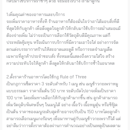
กลับมาใช้บริการเราซ้ำๆ ด้วย จะมีอะไรบ้าง เรามาดูกัน
1.เพิ่มคุณค่าของอาหารและบริการ
จะเพิ่มราคาอาหารทั้งที ร้านอาหารก็ต้องมั่นใจว่าเราได้มอบสิ่งที่ดี
ที่สุดให้กับลูกค้า เพื่อดึงดูดใจลูกค้าให้กลับมาใช้บริการสม่ำเสมอแม้
ต้องจ่ายเพิ่ม ไม่ว่าจะเป็นการเลือกใช้วัตถุดิบดีมีคุณภาพ แต่ก็
ประหยัดคุ้มทุน หรือเน้นการบริการที่มีความเอาใจใส่ อย่างการจัด
ตกแต่งบรรยากาศร้านให้สะอาดและดูดี หรือการจดจำเมนูเด็ด
เฉพาะที่ลูกค้าประจำชอบสั่ง ทั้งหมดนี้แสดงถึงความใส่ใจ สร้าง
ความประทับใจให้ลูกค้า ดึงดูดให้กลับมาใช้บริการซ้ำในอนาคต
2.ตั้งราคาร้านอาหารโดยใช้กฎ Rule of Three
เป็นกฎการเซ็ตราคา 3 ระดับสำหรับ 1 เมนู เช่น เมนูข้าวกะเพราหมู
แบบธรรมดา ราคาเริ่มต้น 50 บาท ระดับถัดไปอาจเพิ่มเป็นราคา
100 บาท โดยเพิ่มทางเลือกให้กับลูกค้ามากขึ้น เช่น ลูกค้าสามารถ
เพิ่มวัตถุดิบพิเศษอื่นๆ ในเมนูได้ อย่าง เนื้อวัว เนื้อหมูตุ๋น หรือซีฟู้ด
เป็นต้น ราคาของเมนูระดับสุดท้ายอาจปรับเป็น 150 บาทโดยลูกค้า
สามารถเลือกเมนูแกงร้อนๆ เพื่อมาทานคู่กับเมนูข้าวกะเพราก็ได้ แต่
อย่าลืมว่าการตั้งราคาต้องผ่านการคำนวณอย่างเป็นเหตุเป็นผลตาม