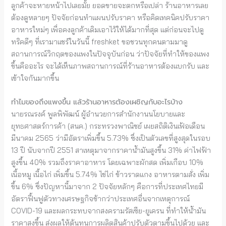
ลูกค้าจะหายหน้าไปเลยมั้ย ยอดขายจะตกหรือเปล่า ร้านอาหารเลย
ต้องดูหลายๆ ปัจจัยก่อนทำแผนปรับราคา หรือคิดเทคนิคปรับราคา
อาหารใหม่ๆ เพื่อคงลูกค้าเดิมเอาไว้ให้ได้มากที่สุด แต่ก่อนจะไปดู
ทริคดีๆ ที่เรามาแชร์ในวันนี้ freshket ขอชวนทุกคนตามมาดู
สถานการณ์วิกฤตของแพงในปัจจุบันก่อน ว่าปัจจัยที่ทำให้ของแพง
ขึ้นคืออะไร จะได้เห็นภาพสถานการณ์ที่ร้านอาหารต้องแบกรับ และ
เข้าใจกันมากขึ้น
ทำไมของถึงแพงขึ้น แล้วร้านอาหารต้องเผชิญกับอะไรบ้าง
นายรณรงค์ พูลพิพัฒน์ ผู้อำนวยการสำนักงานนโยบายและ
ยุทธศาสตร์การค้า (สนค.) กระทรวงพาณิชย์ เผยสถิติเงินเฟ้อเดือน
มีนาคม 2565 ว่ามีอัตราเพิ่มขึ้น 5.73% ซึ่งเป็นตัวเลขที่สูงสุดในรอบ
13 ปี นับจากปี 2551 สาเหตุมาจากราคาน้ำมันสูงขึ้น 31% ค่าไฟฟ้า
สูงขึ้น 40% รวมถึงราคาอาหาร โดยเฉพาะผักสด เพิ่มเกือบ 10%
เนื้อหมู เนื้อไก่ เพิ่มขึ้น 5.74% ไข่ไก่ ข้าวราดแกง อาหารตามสั่ง เพิ่ม
ขึ้น 6% ซึ่งปัญหานี้มาจาก 2 ปัจจัยหลักๆ คือการที่ประเทศไทยมี
อัตราฟื้นฟูตัวทางเศรษฐกิจช้ากว่าประเทศอื่นจากเหตุการณ์
COVID-19 และผลกระทบจากสงครามรัสเซีย-ยูเครน ที่ทำให้น้ำมัน
ราคาสูงขึ้น ส่งผลให้ต้นทุนการผลิตสินค้าปรับตัวตามขึ้นไปด้วย และ