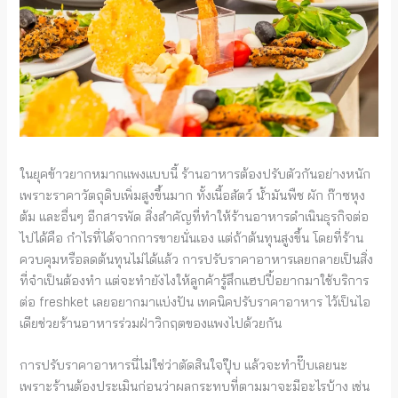
ในยุคข้าวยากหมากแพงแบบนี้ ร้านอาหารต้องปรับตัวกันอย่างหนัก
เพราะราคาวัตถุดิบเพิ่มสูงขึ้นมาก ทั้งเนื้อสัตว์ น้ำมันพืช ผัก ก๊าซหุง
ต้ม และอื่นๆ อีกสารพัด สิ่งสำคัญที่ทำให้ร้านอาหารดำเนินธุรกิจต่อ
ไปได้คือ กำไรที่ได้จากการขายนั่นเอง แต่ถ้าต้นทุนสูงขึ้น โดยที่ร้าน
ควบคุมหรือลดต้นทุนไม่ได้แล้ว การปรับราคาอาหารเลยกลายเป็นสิ่ง
ที่จำเป็นต้องทำ แต่จะทำยังไงให้ลูกค้ารู้สึกแฮปปี้อยากมาใช้บริการ
ต่อ freshket เลยอยากมาแบ่งปัน เทคนิคปรับราคาอาหาร ไว้เป็นไอ
เดียช่วยร้านอาหารร่วมฝ่าวิกฤตของแพงไปด้วยกัน
การปรับราคาอาหารนี่ไม่ใช่ว่าตัดสินใจปุ๊บ แล้วจะทำปั๊บเลยนะ
เพราะร้านต้องประเมินก่อนว่าผลกระทบที่ตามมาจะมีอะไรบ้าง เช่น