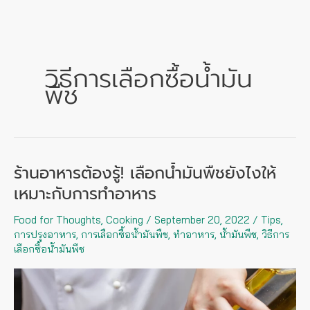
Skip
to
content
วิธีการเลือกซื้อน้ำมัน
พืช
ร้านอาหารต้องรู้! เลือกน้ำมันพืชยังไงให้
ร้าน
อาหาร
เหมาะกับการทำอาหาร
ต้อง
Food for Thoughts
,
Cooking
/
September 20, 2022
/
Tips
,
รู้!
การปรุงอาหาร
,
การเลือกซื้อน้ำมันพืช
,
ทำอาหาร
,
น้ำมันพืช
,
วิธีการ
เลือก
เลือกซื้อน้ำมันพืช
น้ำมัน
พืช
ยัง
ไง