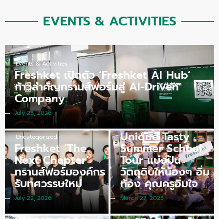
EVENTS & ACTIVITIES
Events & Activities
Freshket เปิดตัว ‘Freshket AI Hub’
ก้าวสำคัญทรานส์ฟอร์มสู่ AI-Driven
Company
July 23, 2026
Events & Activities
,
Events & Activities
Unique Tasty
Uncategorized
Freshket ‘The
Summer School
Next Chapter’
Tour แบ่งปัน
ทรานส์ฟอร์มองค์กร
วัตถุดิบให้น้องๆ อิ่ม
รับทศวรรษใหม่
ท้อง คุณครูอิ่มใจ
July 22, 2026
March 27, 2023
Events & Activities
freshket จับมือ
Events & Activities