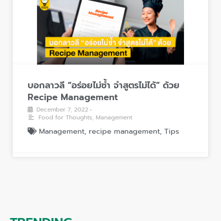
า
ย
อ
น
จ
ก
อ
า
ล
า
ก
า
ห
ก
ว
า
า
ลี
ร
ร
“
บอกลาวลี “อร่อยไม่ซ้ำ จำสูตรไม่ได้” ด้วย
รั
ทำ
อ
Recipe Management
บ
D
ร่
December 7, 2022
•
มื
i
อ
Food for Thoughts
,
Management
อ
g
ย
Management
,
recipe management
,
Tips
ร
i
ไ
า
t
ม่
ค
a
ซ้ำ
า
l
จำ
วั
M
สู
ต
a
ต
ถุ
r
ร
ดิ
k