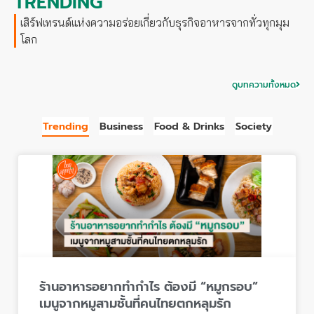
TRENDING
ไ
บ
e
ม่
เสิร์ฟเทรนด์แห่งความอร่อยเกี่ยวกับธุรกิจอาหารจากทั่วทุกมุม
แ
t
ไ
โลก
พ
i
ด้
ง
n
”
2
g
ดูบทความทั้งหมด
ด้
5
ว
6
ย
Trending
Business
Food & Drinks
Society
6
R
e
c
i
p
e
M
a
n
ร้านอาหารอยากทำกำไร ต้องมี “หมูกรอบ”
a
เมนูจากหมูสามชั้นที่คนไทยตกหลุมรัก
g