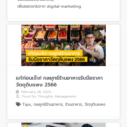
ดั
เพิ่มยอดขายจาก digital marketing
ง
!
ส
แ
ร้
ก้
า
ก่
ง
อ
ตั
น
ว
เ
ต
จ๊
น
ง
แก้ก่อนเจ๊ง! กลยุทธ์ร้านอาหารรับมือราคา
เ
!
วัตถุดิบแพง 2566
พิ่
ก
ม
February 28, 2023
•
ล
Food for Thoughts
,
Management
ย
ยุ
Tips
,
กลยุทธ์ร้านอาหาร
,
ร้านอาหาร
,
วัตถุดิบแพง
อ
ท
ด
ธ์
ข
ร้
า
บ