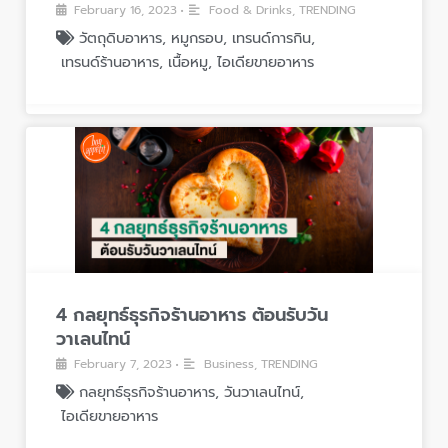
February 16, 2023
Food & Drinks
,
TRENDING
•
e
m
วัตถุดิบอาหาร
,
หมูกรอบ
,
เทรนด์การกิน
,
e
เทรนด์ร้านอาหาร
,
เนื้อหมู
,
ไอเดียขายอาหาร
n
t
4 กลยุทธ์ธุรกิจร้านอาหาร ต้อนรับวัน
วาเลนไทน์
February 7, 2023
Business
,
TRENDING
•
กลยุทธ์ธุรกิจร้านอาหาร
,
วันวาเลนไทน์
,
ไอเดียขายอาหาร